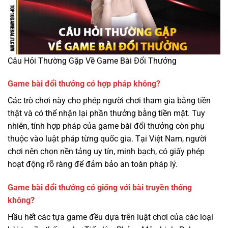
Câu Hỏi Thường Gặp Về Game Bài Đổi Thưởng
Game bài đổi thưởng có hợp pháp không?
Các trò chơi này cho phép người chơi tham gia bằng tiền
thật và có thể nhận lại phần thưởng bằng tiền mặt. Tuy
nhiên, tính hợp pháp của game bài đổi thưởng còn phụ
thuộc vào luật pháp từng quốc gia. Tại Việt Nam, người
chơi nên chọn nền tảng uy tín, minh bạch, có giấy phép
hoạt động rõ ràng để đảm bảo an toàn pháp lý.
Game bài đổi thưởng có giống với bài truyền thống
không?
Hầu hết các tựa game đều dựa trên luật chơi của các loại