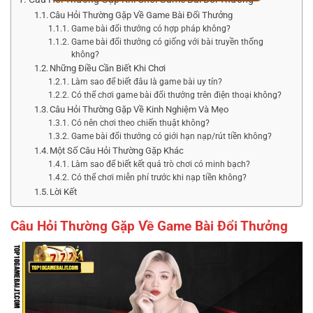
Câu Hỏi Thường Gặp Về Game Bài Đổi Thưởng
Game bài đổi thưởng có hợp pháp không?
Game bài đổi thưởng có giống với bài truyền thống
không?
Những Điều Cần Biết Khi Chơi
Làm sao để biết đâu là game bài uy tín?
Có thể chơi game bài đổi thưởng trên điện thoại không?
Câu Hỏi Thường Gặp Về Kinh Nghiệm Và Mẹo
Có nên chơi theo chiến thuật không?
Game bài đổi thưởng có giới hạn nạp/rút tiền không?
Một Số Câu Hỏi Thường Gặp Khác
Làm sao để biết kết quả trò chơi có minh bạch?
Có thể chơi miễn phí trước khi nạp tiền không?
Lời Kết
Câu Hỏi Thường Gặp Về Game Bài Đổi Thưởng