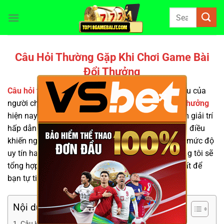
Chuyển
đến
nội
dung
Câu Hỏi Thường Gặp Khi Chơi Game Bài
Đổi Thưởng
Câu hỏi thường gặp
luôn là mối quan tâm hàng đầu của
×
người chơi khi tham gia vào
Top 10 game bài đổi thưởng
hiện nay. Dù các trò chơi này mang đến trải nghiệm giải trí
hấp dẫn và cơ hội trúng thưởng thật, vẫn còn nhiều điều
khiến người chơi băn khoăn như: cách chơi cụ thể, mức độ
uy tín hay cách rút thưởng. Trong bài viết này, chúng tôi sẽ
tổng hợp và giải đáp những thắc mắc phổ biến nhất để
bạn tự tin bước vào thế giới game bài đổi thưởng.
Nội dung chính
Câu Hỏi Thường Gặp Khi Chơi Game Bài Đổi Thưởng