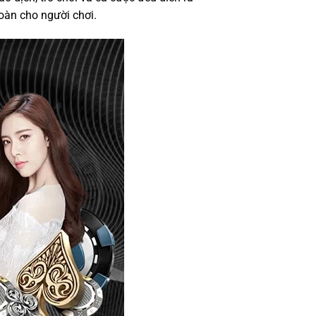
oàn cho người chơi.