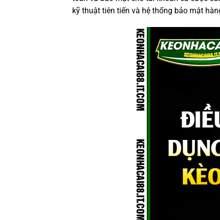
kỹ thuật tiên tiến và hệ thống bảo mật hàn