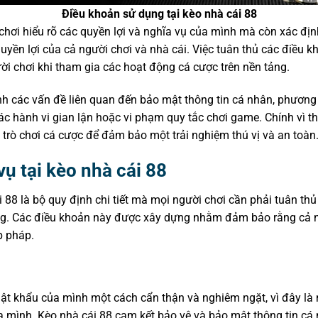
Điều khoản sử dụng tại kèo nhà cái 88
hơi hiểu rõ các quyền lợi và nghĩa vụ của mình mà còn xác địn
uyền lợi của cả người chơi và nhà cái. Việc tuân thủ các điều k
ời chơi khi tham gia các hoạt động cá cược trên nền tảng.
nh các vấn đề liên quan đến bảo mật thông tin cá nhân, phương
ác hành vi gian lận hoặc vi phạm quy tắc chơi game. Chính vì th
 trò chơi cá cược để đảm bảo một trải nghiệm thú vị và an toàn
ụ tại kèo nhà cái 88
i 88 là bộ quy định chi tiết mà mọi người chơi cần phải tuân th
tảng. Các điều khoản này được xây dựng nhằm đảm bảo rằng cả n
p pháp.
mật khẩu của mình một cách cẩn thận và nghiêm ngặt, vì đây l
a mình. Kèo nhà cái 88 cam kết bảo vệ và bảo mật thông tin cá