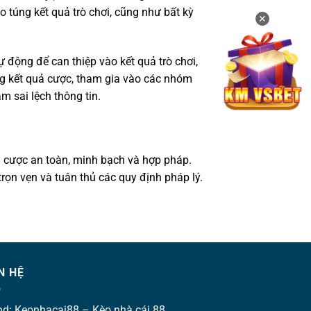
o túng kết quả trò chơi, cũng như bất kỳ
✕
động để can thiệp vào kết quả trò chơi,
ng kết quả cược, tham gia vào các nhóm
 sai lệch thông tin.
á cược an toàn, minh bạch và hợp pháp.
rọn vẹn và tuân thủ các quy định pháp lý.
N HỆ
nd: Keonhacai88 – Kèo nhà cái 88