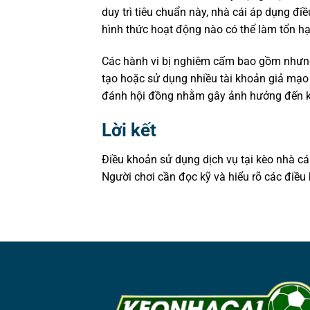
duy trì tiêu chuẩn này, nhà cái áp dụng đi
hình thức hoạt động nào có thể làm tổn hạ
Các hành vi bị nghiêm cấm bao gồm nhưng 
tạo hoặc sử dụng nhiều tài khoản giả mạo
đánh hội đồng nhằm gây ảnh hưởng đến kết 
Lời kết
Điều khoản sử dụng dịch vụ tại kèo nhà c
Người chơi cần đọc kỹ và hiểu rõ các điều