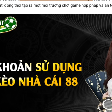
, đồng thời tạo ra một môi trường chơi game hợp pháp và an t