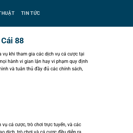
THUẬT
TIN TỨC
 Cái 88
 vụ khi tham gia các dịch vụ cá cược tại
ọi hành vi gian lận hay vi phạm quy định
mình và tuân thủ đầy đủ các chính sách,
vụ cá cược, trò chơi trực tuyến, và các
 dịch, trò chơi và cá cược đều diễn ra