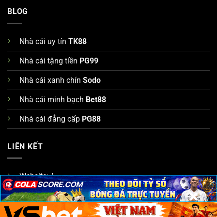
BLOG
Nhà cái uy tín
TK88
Nhà cái tặng tiền
PG99
Nhà cái xanh chín
Sodo
Nhà cái minh bạch
Bet88
Nhà cái đẳng cấp
PG88
LIÊN KẾT
Website:
/
×
×
×
Phone: (+84) 816111843
Email:
tkriet423@gmail.com