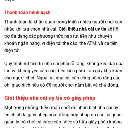
Thanh toán minh bạch
Thanh toán là khâu quan trọng khiến nhiều người chơi cân
nhắc khi lựa chọn nhà cái.
Giới thiệu nhà cái uy tín
sẽ hỗ
trợ đa dạng các phương thức nạp rút tiền như chuyển
khoản ngân hàng, ví điện tử, thẻ cào, thẻ ATM, và cả tiền
điện tử.
Quy trình rút tiền từ nhà cái phải rõ ràng, không kéo dài quá
lâu và không yêu cầu các điều kiện phức tạp gây khó khăn
cho người chơi. Ngoài ra, nhà cái cần công bố rõ ràng các
phí giao dịch nếu có để người chơi nắm bắt và chủ động.
Giới thiệu nhà cái uy tín có giấy phép
Một trong những điểm mấu chốt để phân biệt nhà cái uy
tín chính là giấy phép hoạt động hợp pháp do các cơ quan
quản lý trò chơi cá cược cấp. Việc sở hữu giấy phép không