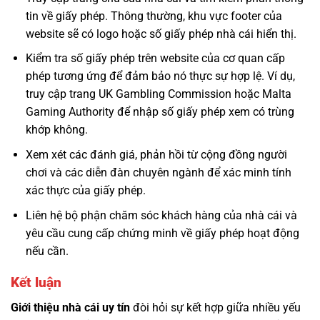
tin về giấy phép. Thông thường, khu vực footer của
website sẽ có logo hoặc số giấy phép nhà cái hiển thị.
Kiểm tra số giấy phép trên website của cơ quan cấp
phép tương ứng để đảm bảo nó thực sự hợp lệ. Ví dụ,
truy cập trang UK Gambling Commission hoặc Malta
Gaming Authority để nhập số giấy phép xem có trùng
khớp không.
Xem xét các đánh giá, phản hồi từ cộng đồng người
chơi và các diễn đàn chuyên ngành để xác minh tính
xác thực của giấy phép.
Liên hệ bộ phận chăm sóc khách hàng của nhà cái và
yêu cầu cung cấp chứng minh về giấy phép hoạt động
nếu cần.
Kết luận
Giới thiệu nhà cái uy tín
đòi hỏi sự kết hợp giữa nhiều yếu