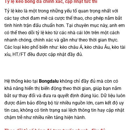
Tỷ lệ kèo bóng đá chính xác, cập nhật tức thì
Tỷ lệ kèo là một trong những yếu tố quan trọng nhất với
các tay chơi đam mê cá cược thể thao, cho phép nắm bắt
tình hình trận đấu chuẩn hơn. Tại chuyên mục này, anh em
có thể theo dõi tỷ lệ kèo từ các nhà cái lớn trên một cách
nhanh chóng, chính xác và gần như theo thời gian thực.
Các loại kèo phổ biến như: kèo châu Á, kèo châu Âu, kèo tài
xỉu, HT/FT đều được cập nhật đầy đủ.
Hệ thống kèo tại
Bongdalu
không chỉ đầy đủ mà còn có
khả năng hiển thị biến động theo thời gian, giúp bạn nắm
bắt sự thay đổi và đưa ra quyết định đúng lúc. Dữ liệu luôn
được đảm bảo đồng bộ từ nhiều nguồn lớn, cam kết độ uy
tín cao, không có tình trạng sai lệch thông tin hay cập nhật
chậm trễ như nhiều nền tảng hiện hành.