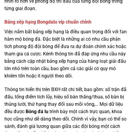
nhìn rõ hơn về phong độ thi đấu của từng đội bóng trong
từng giai đoạn.
Bảng xếp hạng Bongdalu vip chuẩn chỉnh
Việc nắm bắt bảng xếp hạng là điều quan trọng đối với fan
hâm mộ bóng đá. Đặc biệt là những ai có nhu cầu phân
tích phong độ đội bóng để đưa ra dự đoán chính xác hoặc
tham gia cá cược. Kênh thông tin đã đáp ứng nhu cầu này
bằng cách cập nhật bảng xếp hạng của hàng loạt giải đấu
lớn nhỏ trên toàn cầu, bao gồm cả các giải có quy mô
khiêm tốn hoặc ít người theo dõi.
Thông tin hiển thị trên BXH rất chi tiết, bao gồm: số trận đã
đấu, tổng điểm tích lũy, hiệu số bàn thắng/thua, số bàn bị
thủng lưới, thứ hạng thay đổi sau mỗi vòng,… Mọi dữ liệu
đều được
Bóng đá lu
trình bày một cách trực quan, khoa
học cũng như dễ dàng theo dõi. Chính vì vậy, bạn có thể so
sánh, đánh giá tương quan giữa các đội bóng một cách