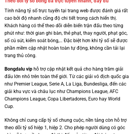
Theo dõi tỷ số bóng đá trực tuyến nhanh, đầy đủ
Tính năng tỷ số trực tuyến tại trang web được đánh giá rất
cao bởi độ nhanh cũng độ chi tiết trong cách hiển thị.
Khách hàng có thể theo dõi diễn biến trận đấu theo từng
phút như: thời gian ghi bàn, thẻ phạt, thay người, phạt góc,
số cú sút, kiểm soát bóng,… Đặc biệt hơn khi tỷ số sẽ được
phần mềm cập nhật hoàn toàn tự động, không cần tải lại
trang thủ công.
Bongdalu vip
hỗ trợ cập nhật kết quả cho hàng trăm giải
đấu lớn nhỏ trên toàn thế giới. Từ các giải vô địch quốc gia
như Premier League, Serie A, La Liga, Bundesliga, đến các
giải khu vực và châu lục như Champions League, AFC
Champions League, Copa Libertadores, Euro hay World
Cup.
Không chỉ cung cấp tỷ số chung cuộc, nền tảng còn hỗ trợ
theo dõi tỷ số hiệp 1, hiệp 2. Cho phép người dùng có góc