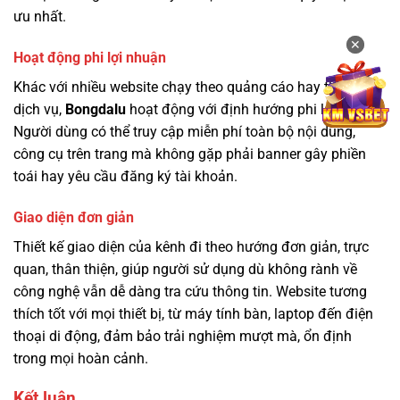
ưu nhất.
✕
✕
Hoạt động phi lợi nhuận
Khác với nhiều website chạy theo quảng cáo hay thu phí
dịch vụ,
Bongdalu
hoạt động với định hướng phi lợi nhuận.
Người dùng có thể truy cập miễn phí toàn bộ nội dung,
công cụ trên trang mà không gặp phải banner gây phiền
toái hay yêu cầu đăng ký tài khoản.
Giao diện đơn giản
Thiết kế giao diện của kênh đi theo hướng đơn giản, trực
quan, thân thiện, giúp người sử dụng dù không rành về
công nghệ vẫn dễ dàng tra cứu thông tin. Website tương
thích tốt với mọi thiết bị, từ máy tính bàn, laptop đến điện
thoại di động, đảm bảo trải nghiệm mượt mà, ổn định
trong mọi hoàn cảnh.
Kết luận