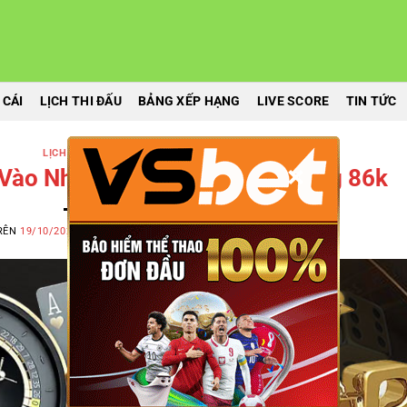
 CÁI
LỊCH THI ĐẤU
BẢNG XẾP HẠNG
LIVE SCORE
TIN TỨC
LỊCH THI ĐẤU
×
×
 Vào Nhà Cái Pg66 Nạp Đầu Tặng 86k
TRÊN
19/10/2025
BỞI
KEONHACAITV.IT.COM