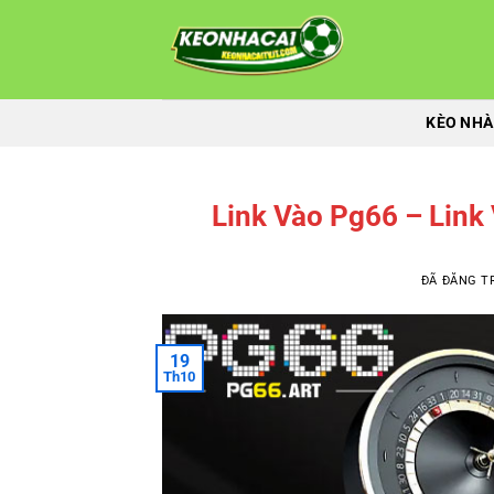
Chuyển
đến
nội
dung
KÈO NHÀ
Link Vào Pg66 – Link
ĐÃ ĐĂNG 
19
Th10