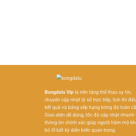
Bongdalu Vip
là nền tảng thể thao uy tín,
chuyên cập nhật tỷ số trực tiếp, lịch thi đấu
kết quả và bảng xếp hạng bóng đá toàn cầ
Giao diện dễ dùng, tốc độ cập nhật nhanh
thông tin chính xác giúp người hâm mộ k
bỏ lỡ bất kỳ diễn biến quan trọng.