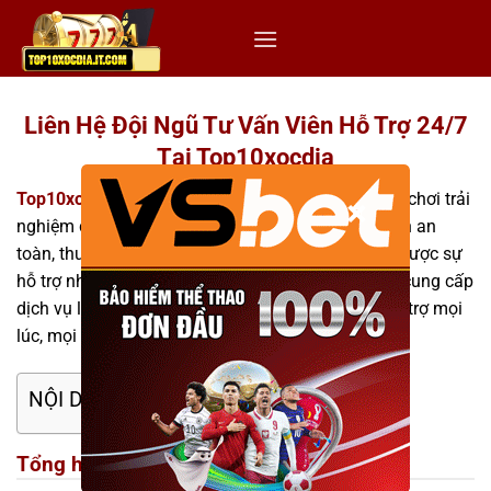
Chuyển
đến
nội
dung
Liên Hệ Đội Ngũ Tư Vấn Viên Hỗ Trợ 24/7
Tại Top10xocdia
Top10xocdia.it.com
cam kết mang đến cho người chơi trải
×
nghiệm cá cược trực tuyến không chỉ thú vị mà còn an
toàn, thuận tiện. Để giúp người dùng có thể nhận được sự
hỗ trợ nhanh chóng và xử lý mọi sự cố, trang web cung cấp
dịch vụ liên hệ hỗ trợ trực tuyến 24/7, sẵn sàng hỗ trợ mọi
lúc, mọi nơi.
NỘI DUNG CHÍNH
Tổng hợp hình thức liên hệ Top10xocdia