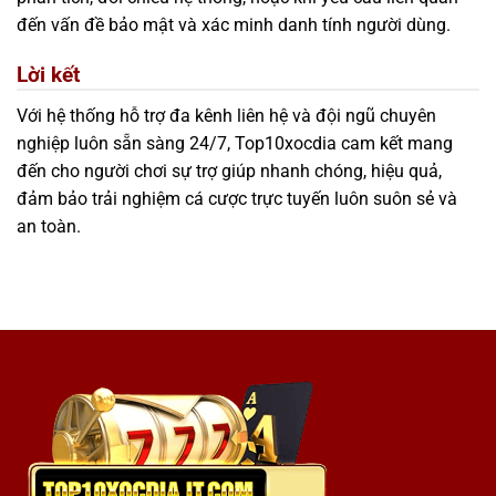
đến vấn đề bảo mật và xác minh danh tính người dùng.
Lời kết
Với hệ thống hỗ trợ đa kênh liên hệ và đội ngũ chuyên
nghiệp luôn sẵn sàng 24/7, Top10xocdia cam kết mang
đến cho người chơi sự trợ giúp nhanh chóng, hiệu quả,
đảm bảo trải nghiệm cá cược trực tuyến luôn suôn sẻ và
an toàn.