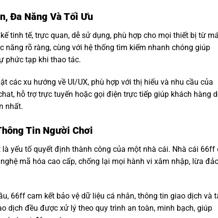
n, Đa Năng Và Tối Ưu
kế tinh tế, trực quan, dễ sử dụng, phù hợp cho mọi thiết bị từ m
c năng rõ ràng, cùng với hệ thống tìm kiếm nhanh chóng giúp
sự phức tạp khi thao tác.
ật các xu hướng về UI/UX, phù hợp với thị hiếu và nhu cầu của
hat, hỗ trợ trực tuyến hoặc gọi điện trực tiếp giúp khách hàng d
n nhất.
Thông Tin Người Chơi
 là yếu tố quyết định thành công của một nhà cái. Nhà cái 66ff
nghệ mã hóa cao cấp, chống lại mọi hành vi xâm nhập, lừa đả
, 66ff cam kết bảo vệ dữ liệu cá nhân, thông tin giao dịch và t
o dịch đều được xử lý theo quy trình an toàn, minh bạch, giúp