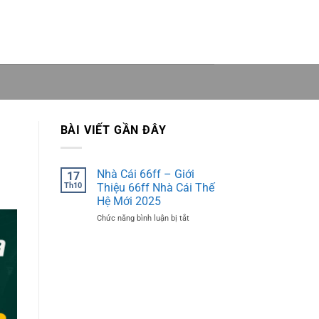
BÀI VIẾT GẦN ĐÂY
Nhà Cái 66ff – Giới
17
Th10
Thiệu 66ff Nhà Cái Thế
Hệ Mới 2025
ở
Chức năng bình luận bị tắt
Nhà
Cái
66ff
–
Giới
Thiệu
66ff
Nhà