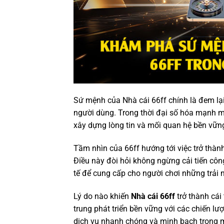
Sứ mệnh của Nhà cái 66ff chính là đem lại
người dùng. Trong thời đại số hóa mạnh m
xây dựng lòng tin và mối quan hệ bền vữn
Tầm nhìn của 66ff hướng tới việc trở thàn
Điều này đòi hỏi không ngừng cải tiến côn
tế để cung cấp cho người chơi những trải 
Lý do nào khiến
Nhà cái 66ff
trở thành cái
trung phát triển bền vững với các chiến lư
dịch vụ nhanh chóng và minh bạch trong 