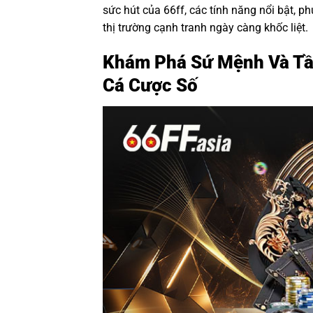
sức hút của 66ff, các tính năng nổi bật, 
thị trường cạnh tranh ngày càng khốc liệt.
Khám Phá Sứ Mệnh Và Tầm
Cá Cược Số