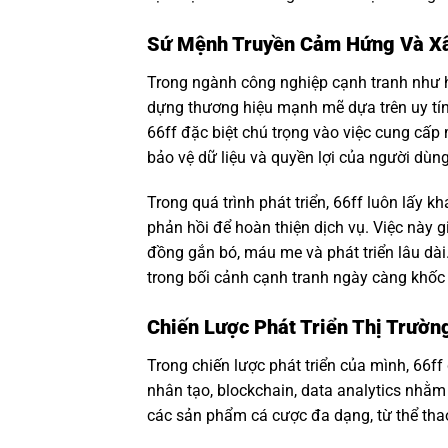
Sứ Mệnh Truyền Cảm Hứng Và Xâ
Trong ngành công nghiệp cạnh tranh như h
dựng thương hiệu mạnh mẽ dựa trên uy tín,
66ff đặc biệt chú trọng vào việc cung cấp 
bảo vệ dữ liệu và quyền lợi của người dùng
Trong quá trình phát triển, 66ff luôn lấy 
phản hồi để hoàn thiện dịch vụ. Việc này g
đồng gắn bó, máu me và phát triển lâu dài. 
trong bối cảnh cạnh tranh ngày càng khốc l
Chiến Lược Phát Triển Thị Trườ
Trong chiến lược phát triển của mình, 66ff
nhân tạo, blockchain, data analytics nhằm
các sản phẩm cá cược đa dạng, từ thể thao,