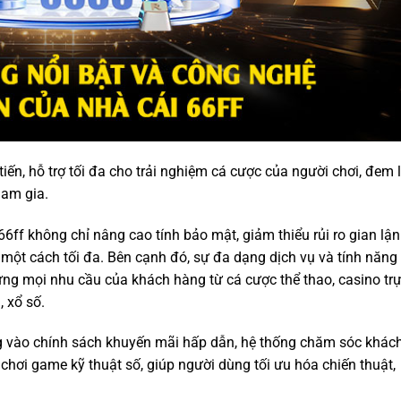
 tiến, hỗ trợ tối đa cho trải nghiệm cá cược của người chơi, đem l
ham gia.
66ff không chỉ nâng cao tính bảo mật, giảm thiểu rủi ro gian lận
một cách tối đa. Bên cạnh đó, sự đa dạng dịch vụ và tính năng
ứng mọi nhu cầu của khách hàng từ cá cược thể thao, casino tr
, xổ số.
ung vào chính sách khuyến mãi hấp dẫn, hệ thống chăm sóc khác
chơi game kỹ thuật số, giúp người dùng tối ưu hóa chiến thuật,