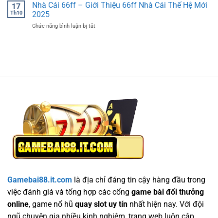
Nhà Cái 66ff – Giới Thiệu 66ff Nhà Cái Thế Hệ Mới
17
Th10
2025
ở
Chức năng bình luận bị tắt
Nhà
Cái
66ff
–
Giới
Thiệu
66ff
Nhà
Cái
Thế
Hệ
Mới
2025
Gamebai88.it.com
là địa chỉ đáng tin cậy hàng đầu trong
việc đánh giá và tổng hợp các cổng
game bài đổi thưởng
online
, game nổ hũ
quay slot uy tín
nhất hiện nay. Với đội
ngũ chuyên gia nhiều kinh nghiệm, trang web luôn cập