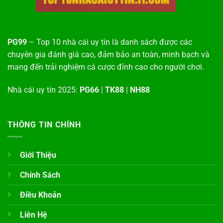
PG99
– Top 10 nhà cái uy tín là danh sách được các
chuyên gia đánh giá cao, đảm bảo an toàn, minh bạch và
mang đến trải nghiệm cá cược đỉnh cao cho người chơi.
Nhà cái uy tín 2025:
PG66
|
TK88
|
NH88
THÔNG TIN CHÍNH
Giới Thiệu
Chính Sách
Điều Khoản
Liên Hệ