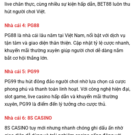
live chân thực, cùng nhiều sự kiện hấp dẫn, BET88 luôn thu
hút người chơi Việt.
Nhà cái 4: PG88
PG88 là nhà cái lâu năm tại Việt Nam, nổi bật với dịch vụ
tận tâm và giao diện thân thiện. Cập nhật tỷ lệ cược nhanh,
khuyến mãi thường xuyên giúp người chơi dễ dàng nắm
bắt cơ hội thắng lớn.
Nhà cái 5: PG99
PG99 thu hút đông đảo người chơi nhờ lựa chọn cá cược
phong phú và thanh toán linh hoạt. Với công nghệ hiện đại,
slot game, live casino hấp dẫn và khuyến mãi thường
xuyên, PG99 là điểm đến lý tưởng cho cược thủ.
Nhà cái 6: 8S CASINO
8S CASINO tuy mới nhưng nhanh chóng ghi dấu ấn nhờ