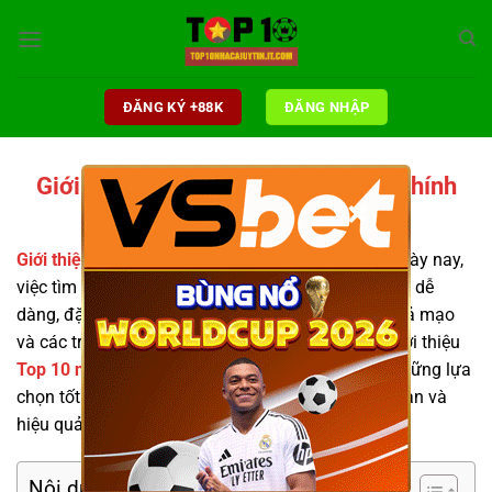
Chuyển
đến
nội
dung
ĐĂNG KÝ +88K
ĐĂNG NHẬP
Giới Thiệu Nhà Cái Uy Tín | Trang Chính
×
Thức Cập Nhật 24/24
Giới thiệu
Top 10 nhà cái uy tín – Trong thế giới ngày nay,
việc tìm kiếm một nhà cái uy tín không phải là điều dễ
dàng, đặc biệt trong bối cảnh có nhiều thông tin giả mạo
và các trang web không đáng tin cậy xuất hiện. Giới thiệu
Top 10 nhà cái uy tín
sẽ giúp bạn hiểu rõ hơn về những lựa
chọn tốt nhất để tham gia cá cược một cách an toàn và
hiệu quả.
Nội dung chính