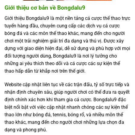
Giới thiệu cơ bản về Bongdalu9
Giới thiệu Bongdalu9 là một nền tảng cá cược thể thao trực
tuyến hàng đầu, chuyên cung cấp các dịch vụ cá cược
bóng đá và các môn thể thao khác, mang đến cho người
chơi một trải nghiệm giải trí đa dạng và thú vị. Được xây
dựng với giao diện hiện đại, dễ sử dụng và phù hợp với mọi
đối tượng người dùng, Bongdalu9 là nơi lý tưởng cho
những ai yêu thích theo dõi và cá cược các sự kiện thể
thao hấp dẫn từ khắp nơi trên thế giới.
Website cập nhật liên tục về các trận đấu, tỷ số trực tiếp và
nhận định chuyên sâu, giúp người chơi có thể đưa ra quyết
định chính xác hơn khi tham gia cá cược. Bongdalu9 đặc
biệt nổi bật với việc cập nhật nhanh chóng các sự kiện thể
thao lớn như bóng đá, tennis, bóng rổ, và nhiều môn thể
thao khác, mang đến cho người chơi những lựa chọn đa
dạng và phong phú.