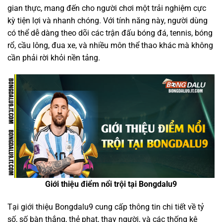
gian thực, mang đến cho người chơi một trải nghiệm cực
kỳ tiện lợi và nhanh chóng. Với tính năng này, người dùng
có thể dễ dàng theo dõi các trận đấu bóng đá, tennis, bóng
rổ, cầu lông, đua xe, và nhiều môn thể thao khác mà không
cần phải rời khỏi nền tảng.
Giới thiệu điểm nổi trội tại Bongdalu9
Tại giới thiệu Bongdalu9 cung cấp thông tin chi tiết về tỷ
số, số bàn thắng, thẻ phạt, thay người, và các thống kê