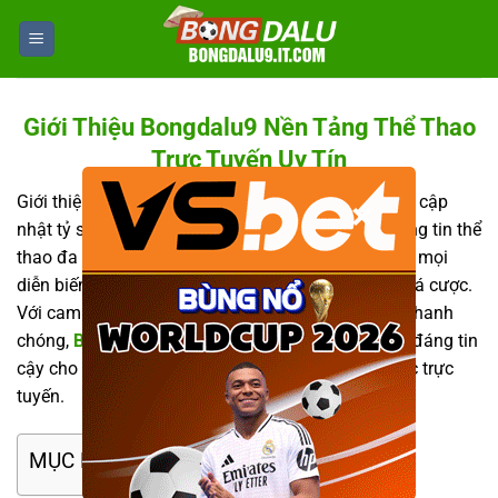
Chuyển
đến
nội
dung
Giới Thiệu Bongdalu9 Nền Tảng Thể Thao
Trực Tuyến Uy Tín
Giới thiệu Bongdalu9 nổi bật với các tính năng như cập
×
nhật tỷ số trực tiếp, nhận định trận đấu và các thông tin thể
thao đa dạng, giúp người dùng luôn nắm bắt được mọi
diễn biến và ra quyết định chính xác khi tham gia cá cược.
Với cam kết bảo mật cao và hệ thống thanh toán nhanh
chóng,
Bongdalu9
đã và đang trở thành điểm đến đáng tin
cậy cho những người yêu thích thể thao và cá cược trực
tuyến.
MỤC LỤC