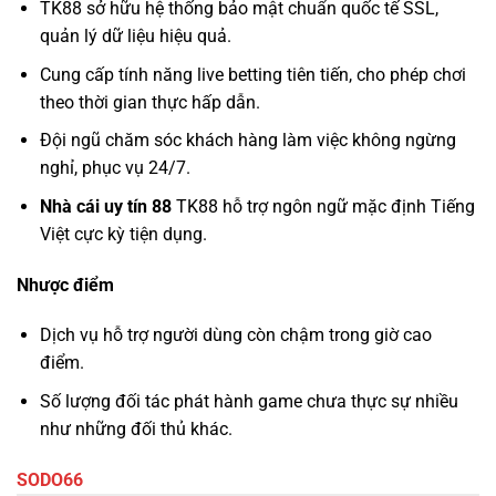
TK88 sở hữu hệ thống bảo mật chuẩn quốc tế SSL,
quản lý dữ liệu hiệu quả.
Cung cấp tính năng live betting tiên tiến, cho phép chơi
theo thời gian thực hấp dẫn.
Đội ngũ chăm sóc khách hàng làm việc không ngừng
nghỉ, phục vụ 24/7.
Nhà cái uy tín 88
TK88 hỗ trợ ngôn ngữ mặc định Tiếng
Việt cực kỳ tiện dụng.
Nhược điểm
Dịch vụ hỗ trợ người dùng còn chậm trong giờ cao
điểm.
Số lượng đối tác phát hành game chưa thực sự nhiều
như những đối thủ khác.
SODO66