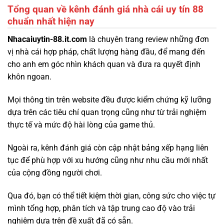
Tổng quan về kênh đánh giá nhà cái uy tín 88
chuẩn nhất hiện nay
Nhacaiuytin-88.it.com
là chuyên trang review những đơn
vị nhà cái hợp pháp, chất lượng hàng đầu, để mang đến
cho anh em góc nhìn khách quan và đưa ra quyết định
khôn ngoan.
Mọi thông tin trên website đều được kiểm chứng kỹ lưỡng
dựa trên các tiêu chí quan trọng cũng như từ trải nghiệm
thực tế và mức độ hài lòng của game thủ.
Ngoài ra, kênh đánh giá còn cập nhật bảng xếp hạng liên
tục để phù hợp với xu hướng cũng như nhu cầu mới nhất
của cộng đồng người chơi.
Qua đó, bạn có thể tiết kiệm thời gian, công sức cho việc tự
mình tổng hợp, phân tích và tập trung cao độ vào trải
nghiệm dựa trên đề xuất đã có sẵn.