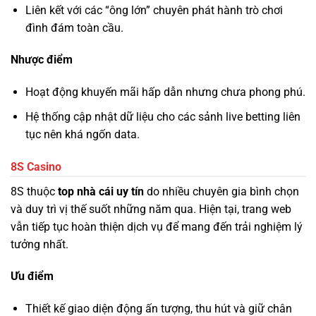
Liên kết với các “ông lớn” chuyên phát hành trò chơi
đình đám toàn cầu.
Nhược điểm
Hoạt động khuyến mãi hấp dẫn nhưng chưa phong phú.
Hệ thống cập nhật dữ liệu cho các sảnh live betting liên
tục nên khá ngốn data.
8S Casino
8S thuộc
top nhà cái uy tín
do nhiều chuyên gia bình chọn
và duy trì vị thế suốt những năm qua. Hiện tại, trang web
vẫn tiếp tục hoàn thiện dịch vụ để mang đến trải nghiệm lý
tưởng nhất.
Ưu điểm
Thiết kế giao diện động ấn tượng, thu hút và giữ chân