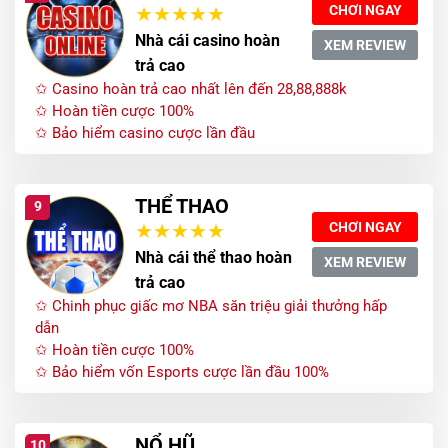
CHƠI NGAY
Nhà cái casino hoàn
XEM REVIEW
trả cao
✩ Casino hoàn trả cao nhất lên đến 28,88,888k
✩ Hoàn tiền cược 100%
✩ Bảo hiểm casino cược lần đầu
THỂ THAO
9
CHƠI NGAY
Nhà cái thể thao hoàn
XEM REVIEW
trả cao
✩ Chinh phục giấc mơ NBA săn triệu giải thưởng hấp
dẫn
✩ Hoàn tiền cược 100%
✩ Bảo hiểm vốn Esports cược lần đầu 100%
NỔ HŨ
10