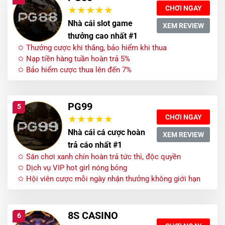
CHƠI NGAY
Nhà cái slot game
XEM REVIEW
thưởng cao nhất #1
✩ Thưởng cược khi thắng, bảo hiểm khi thua
✩ Nạp tiền hàng tuần hoàn trả 5%
✩ Bảo hiểm cược thua lên đến 7%
PG99
5
CHƠI NGAY
Nhà cái cá cược hoàn
XEM REVIEW
trả cáo nhất #1
✩ Sân chơi xanh chín hoàn trả tức thì, độc quyền
✩ Dịch vụ VIP hot girl nóng bỏng
✩ Hội viên cược mỗi ngày nhận thưởng không giới hạn
8S CASINO
6