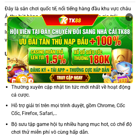
Đây là sân chơi quốc tế, nổi tiếng hàng đầu khu vực châu
Á, thu hút hàng chục triệu khách hàng tham gia trải
×
nghiệm. Để cạnh tranh với những tên tuổi khác, BET88
luôn nỗ lực định hình thương hiệu qua các khía cạnh ưu
việt sau.
Ưu điểm
Nhà cái uy tín 88
BET88 được điều hành bởi Gameplay
Interactive, cam kết an toàn 100%.
Thường xuyên cập nhật tin tức mới nhất về hoạt động
cá cược.
Hỗ trợ giải trí trên mọi trình duyệt, gồm Chrome, Cốc
Cốc, Firefox, Safari,…
Bộ sưu tập game hội tụ nhiều hạng mục hot, có chế độ
chơi thử miễn phí vô cùng hấp dẫn.