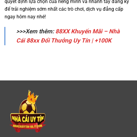
quyết định lựa chọn của riêng mình và nhanh tay đăng ký
để trải nghiệm sớm nhất các trò chơi, dịch vụ đẳng cấp
ngay hôm nay nhé!
>>>Xem thêm:
88XX Khuyến Mãi – Nhà
Cái 88xx Đổi Thưởng Uy Tín | +100K