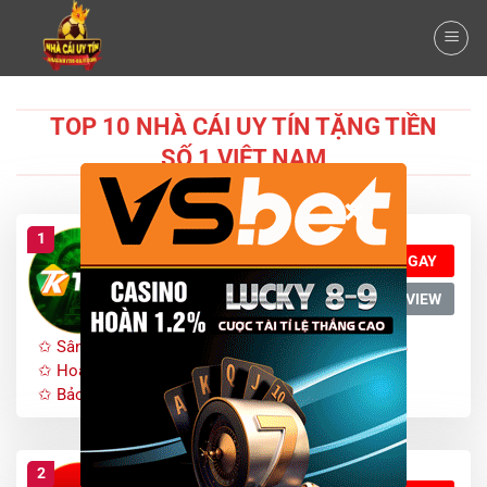
Chuyển
đến
nội
dung
TOP 10 NHÀ CÁI UY TÍN TẶNG TIỀN
SỐ 1 VIỆT NAM
×
×
TK88
1
CHƠI NGAY
Nhà cái xổ số độc
XEM REVIEW
quyền #1
✩ Sân chơi đẳng cấp, slot – bắn cá nạp đầu +100%
✩ Hoàn tiền cược 100%
✩ Bảo hiểm xổ số lần đầu
SODO66
2