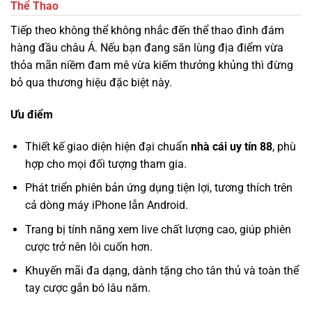
Thể Thao
Tiếp theo không thể không nhắc đến thể thao đình đám
hàng đầu châu Á. Nếu bạn đang săn lùng địa điểm vừa
thỏa mãn niềm đam mê vừa kiếm thưởng khủng thì đừng
bỏ qua thương hiệu đặc biệt này.
Ưu điểm
Thiết kế giao diện hiện đại chuẩn
nhà cái uy tín 88
, phù
hợp cho mọi đối tượng tham gia.
Phát triển phiên bản ứng dụng tiện lợi, tương thích trên
cả dòng máy iPhone lẫn Android.
Trang bị tính năng xem live chất lượng cao, giúp phiên
cược trở nên lôi cuốn hơn.
Khuyến mãi đa dạng, dành tặng cho tân thủ và toàn thể
tay cược gắn bó lâu năm.