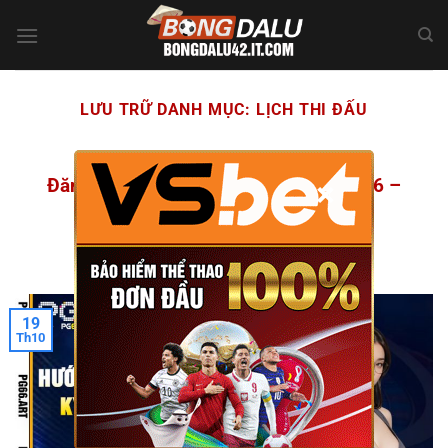
Chuyển
đến
nội
dung
LƯU TRỮ DANH MỤC:
LỊCH THI ĐẤU
LỊCH THI ĐẤU
×
×
Đăng Ký Pg66 – Đăng Ký Nhà Cái Pg66 –
Link Vào Trang Nhanh Mới Nhất
ĐÃ ĐĂNG TRÊN
19/10/2025
BỞI
BONGDALU42.IT.COM
19
Th10