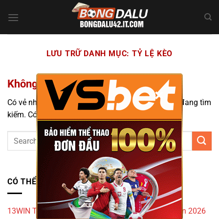
Chuyển
đến
nội
dung
LƯU TRỮ DANH MỤC:
TỶ LỆ KÈO
Không kết quả
×
×
Có vẻ như chúng tôi không tìm thấy những gì bạn đang tìm
kiếm. Có lẽ việc tìm kiếm có thể giúp ích.
CÓ THỂ BẠN QUAN TÂM
13WIN Trang Chủ – Sân Chơi Uy Tín Được Tin Chọn 2026