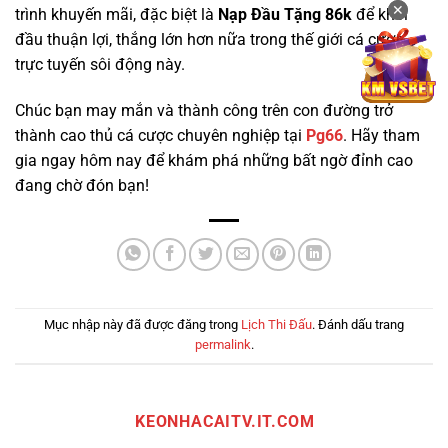
✕
✕
trình khuyến mãi, đặc biệt là
Nạp Đầu Tặng 86k
để khởi
đầu thuận lợi, thắng lớn hơn nữa trong thế giới cá cược
trực tuyến sôi động này.
Chúc bạn may mắn và thành công trên con đường trở
thành cao thủ cá cược chuyên nghiệp tại
Pg66
. Hãy tham
gia ngay hôm nay để khám phá những bất ngờ đỉnh cao
đang chờ đón bạn!
Mục nhập này đã được đăng trong
Lịch Thi Đấu
. Đánh dấu trang
permalink
.
KEONHACAITV.IT.COM