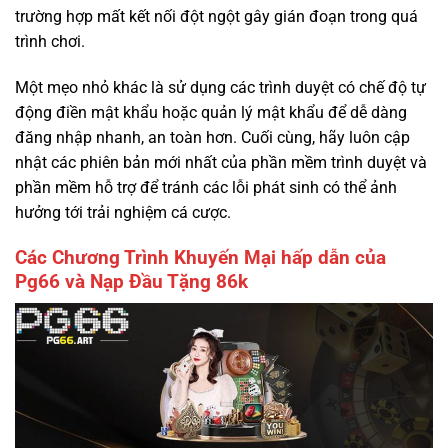
trường hợp mất kết nối đột ngột gây gián đoạn trong quá
trình chơi.
Một mẹo nhỏ khác là sử dụng các trình duyệt có chế độ tự
động điền mật khẩu hoặc quản lý mật khẩu để dễ dàng
đăng nhập nhanh, an toàn hơn. Cuối cùng, hãy luôn cập
nhật các phiên bản mới nhất của phần mềm trình duyệt và
phần mềm hỗ trợ để tránh các lỗi phát sinh có thể ảnh
hưởng tới trải nghiệm cá cược.
Các Chương Trình Khuyến Mại hấp dẫn của
Pg66 và Nạp Đầu Tặng 86k