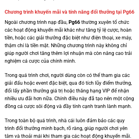
Chương trình khuyến mãi và tính năng đổi thưởng tại Pg66
Ngoài chương trình nạp đầu,
Pg66
thường xuyên tổ chức
các hoạt động khuyến mãi khác như tăng tỷ lệ cược, hoàn
tiền, hoặc các giải thưởng đặc biệt như điện thoại, xe máy,
thậm chí là tiền mặt. Những chương trình này không chỉ
giúp người chơi tăng thêm lợi nhuận mà còn nâng cao trải
nghiệm cá cược của chính mình.
Trong quá trình chơi, người dùng còn có thể tham gia các
giải đấu hoặc event đặc biệt, qua đó tích lũy điểm thưởng,
đổi lấy phần thưởng giá trị hoặc thăng hạng VIP để nhận
nhiều ưu đãi hơn nữa. Chính điều này đã tạo nên một cộng
đồng cá cược sôi động và đầy tính cạnh tranh lành mạnh.
Trong toàn bộ quá trình, nhà cái luôn đảm bảo các quy
trình đổi thưởng minh bạch, rõ ràng, giúp người chơi yên
tâm và thoải mái khi tham gia các hoạt động khuyến mãi.