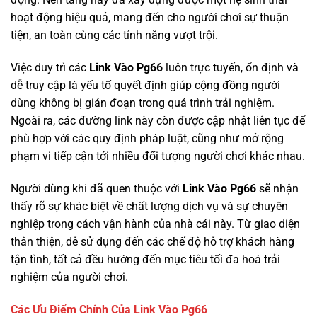
hoạt động hiệu quả, mang đến cho người chơi sự thuận
tiện, an toàn cùng các tính năng vượt trội.
Việc duy trì các
Link Vào Pg66
luôn trực tuyến, ổn định và
dễ truy cập là yếu tố quyết định giúp cộng đồng người
dùng không bị gián đoạn trong quá trình trải nghiệm.
Ngoài ra, các đường link này còn được cập nhật liên tục để
phù hợp với các quy định pháp luật, cũng như mở rộng
phạm vi tiếp cận tới nhiều đối tượng người chơi khác nhau.
Người dùng khi đã quen thuộc với
Link Vào Pg66
sẽ nhận
thấy rõ sự khác biệt về chất lượng dịch vụ và sự chuyên
nghiệp trong cách vận hành của nhà cái này. Từ giao diện
thân thiện, dễ sử dụng đến các chế độ hỗ trợ khách hàng
tận tình, tất cả đều hướng đến mục tiêu tối đa hoá trải
nghiệm của người chơi.
Các Ưu Điểm Chính Của Link Vào Pg66