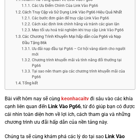
Các Ưu Điểm Chính Của Link Vào Pg66
Cách Truy Cập và Sử Dụng Link Vào Pg66 Hiệu Quả Nhất
Các bước đơn giản để truy cập Link Vào Pg66
Cách xác định link chính hãng và tránh các gian lận
Mẹo tối ưu hoá trải nghiệm khi truy cập Link Vào Pg66
Các Chương Trình Khuyến Mại hấp dẫn của Pg66 và Nạp
Đầu Tặng 86k
Ưu đãi nạp đầu tại Pg66 – Cơ hội vàng dành cho người
mới
Chương trình khuyến mãi và tính năng đổi thưởng tại
Pg66
Tại sao nên tham gia các chương trình khuyến mãi của
Pg66
Tổng kết
Bài viết hôm nay sẽ cùng
keonhacaitv
đi sâu vào các khía
cạnh liên quan đến
Link Vào Pg66
, từ đó giúp bạn có được
cái nhìn toàn diện hơn về lợi ích, cách tham gia và những
chương trình ưu đãi hấp dẫn của nền tảng này.
Chúng ta sẽ cùng khám phá các lý do tại sao
Link Vào