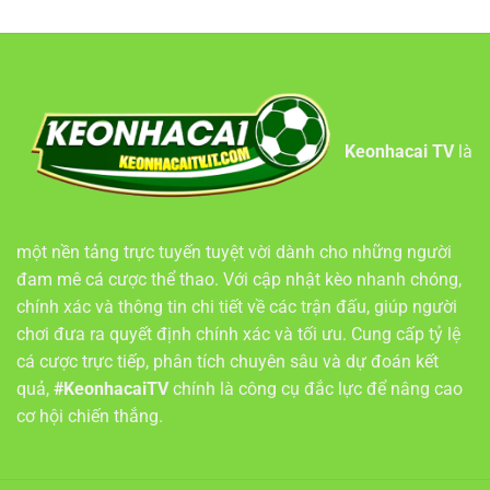
Keonhacai TV
là
một nền tảng trực tuyến tuyệt vời dành cho những người
đam mê cá cược thể thao. Với cập nhật kèo nhanh chóng,
chính xác và thông tin chi tiết về các trận đấu, giúp người
chơi đưa ra quyết định chính xác và tối ưu. Cung cấp tỷ lệ
cá cược trực tiếp, phân tích chuyên sâu và dự đoán kết
quả,
#KeonhacaiTV
chính là công cụ đắc lực để nâng cao
cơ hội chiến thắng.