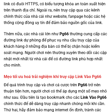
link có đuôi HTTPS, có biểu tượng khóa an toàn xuất hiện
trên thanh địa chỉ. Ngoài ra, nên truy cập qua các kênh
chính thức của nhà cái như website, fanpage hoặc các hệ
thống cộng đồng uy tín để đảm bảo nguồn gốc của link.
Thêm nữa, các nhà cái lớn như
Pg66
thường cung cấp các
đường link dự phòng để phục vụ nhu cầu truy cập của
khách hàng ở những địa bàn có thể bị chặn hoặc kiểm
soát mạng. Người chơi nên thường xuyên theo dõi các cập
nhật mới nhất từ nhà cái để có đường link phù hợp nhất
cho mình.
Mẹo tối ưu hoá trải nghiệm khi truy cập Link Vào Pg66
Để quá trình truy cập và chơi cá cược trên
Pg66
trở nên
thuận tiện hơn, người chơi có thể áp dụng một số mẹo nhỏ
như sau. Đầu tiên là tạo bookmark cho các
Link Vào Pg66
chính thức để dễ dàng truy cập nhanh chóng mỗi khi cần.
Thứ hai, hãy đảm bảo mạng internet ổn định, tránh các