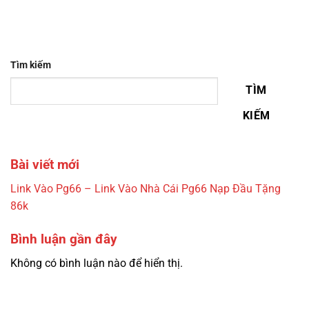
Tìm kiếm
TÌM
KIẾM
Bài viết mới
Link Vào Pg66 – Link Vào Nhà Cái Pg66 Nạp Đầu Tặng
86k
Bình luận gần đây
Không có bình luận nào để hiển thị.