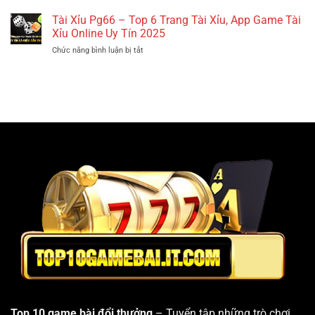
Tài Xỉu Pg66 – Top 6 Trang Tài Xỉu, App Game Tài
Xỉu Online Uy Tín 2025
ở
Chức năng bình luận bị tắt
Tài
Xỉu
Pg66
–
Top
6
Trang
Tài
Xỉu,
App
Game
Tài
Xỉu
Online
Uy
Tín
2025
Top 10 game bài đổi thưởng
– Tuyển tập những trò chơi