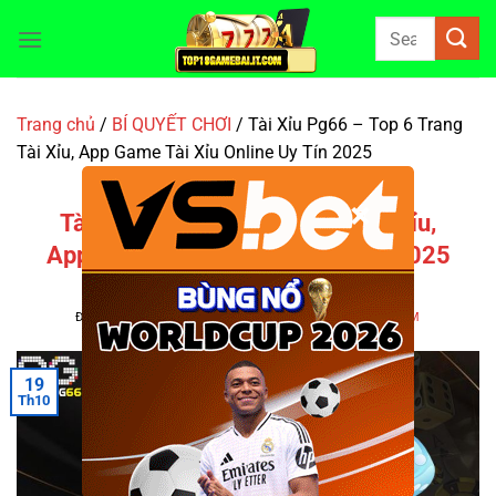
Chuyển
đến
nội
dung
Trang chủ
/
BÍ QUYẾT CHƠI
/
Tài Xỉu Pg66 – Top 6 Trang
Tài Xỉu, App Game Tài Xỉu Online Uy Tín 2025
BÍ QUYẾT CHƠI
×
Tài Xỉu Pg66 – Top 6 Trang Tài Xỉu,
App Game Tài Xỉu Online Uy Tín 2025
ĐÃ ĐĂNG TRÊN
19/10/2025
BỞI
TOP10GAMEBAI.IT.COM
19
Th10