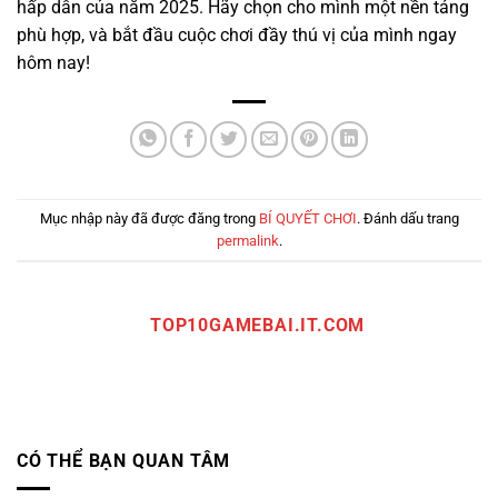
hấp dẫn của năm 2025. Hãy chọn cho mình một nền tảng
phù hợp, và bắt đầu cuộc chơi đầy thú vị của mình ngay
hôm nay!
Mục nhập này đã được đăng trong
BÍ QUYẾT CHƠI
. Đánh dấu trang
permalink
.
TOP10GAMEBAI.IT.COM
CÓ THỂ BẠN QUAN TÂM