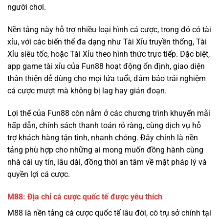
người chơi.
Nền tảng này hỗ trợ nhiều loại hình cá cược, trong đó có tài
xỉu, với các biến thể đa dạng như Tài Xỉu truyền thống, Tài
Xỉu siêu tốc, hoặc Tài Xỉu theo hình thức trực tiếp. Đặc biệt,
app game tài xỉu của Fun88 hoạt động ổn định, giao diện
thân thiện dễ dùng cho mọi lứa tuổi, đảm bảo trải nghiệm
cá cược mượt mà không bị lag hay gián đoạn.
Lợi thế của Fun88 còn nằm ở các chương trình khuyến mãi
hấp dẫn, chính sách thanh toán rõ ràng, cùng dịch vụ hỗ
trợ khách hàng tận tình, nhanh chóng. Đây chính là nền
tảng phù hợp cho những ai mong muốn đồng hành cùng
nhà cái uy tín, lâu dài, đồng thời an tâm về mặt pháp lý và
quyền lợi cá cược.
M88: Địa chỉ cá cược quốc tế được yêu thích
M88 là nền tảng cá cược quốc tế lâu đời, có trụ sở chính tại