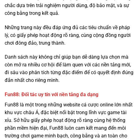
chắc dựa trên trải nghiệm người dùng, độ bảo mật, và sự
công bằng trong kết quả.
Những trang này đều đáp ứng đủ các tiêu chuẩn về pháp
lý, có giấy phép hoạt động rõ ràng, cùng cộng đồng người
chơi đông đảo, trung thành.
Danh sách này không chỉ giúp bạn dễ dàng lựa chọn mà
còn mở ra nhiều cơ hội để làm quen với các nền tảng mới,
đi sâu vào phân tích từng đặc điểm để có quyết định đúng
đắn nhất cho riêng mình.
Fun88: Đối tác uy tín với nền tảng đa dạng
Fun88 là một trong những website cá cược online lớn nhất
khu vực châu Á, đặc biệt nổi bật trong lĩnh vực game tài
xỉu. Sở hữu giấy phép hoạt động rõ ràng cùng hệ thống
phần mềm hiện đại, Fun88 luôn cam kết mang đến môi
trường chơi game minh bạch, công bằng và an toàn cho