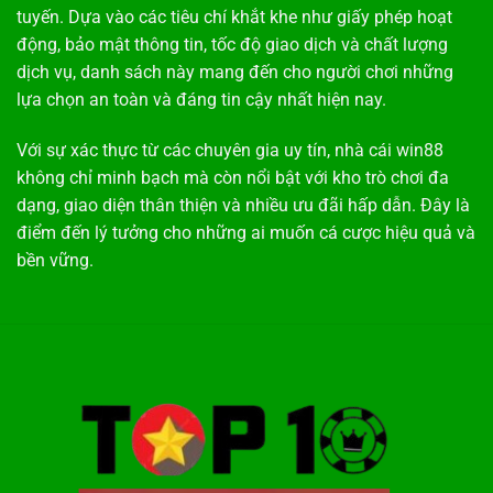
tuyến. Dựa vào các tiêu chí khắt khe như giấy phép hoạt
động, bảo mật thông tin, tốc độ giao dịch và chất lượng
dịch vụ, danh sách này mang đến cho người chơi những
lựa chọn an toàn và đáng tin cậy nhất hiện nay.
Với sự xác thực từ các chuyên gia uy tín,
nhà cái win88
không chỉ minh bạch mà còn nổi bật với kho trò chơi đa
dạng, giao diện thân thiện và nhiều ưu đãi hấp dẫn. Đây là
điểm đến lý tưởng cho những ai muốn cá cược hiệu quả và
bền vững.