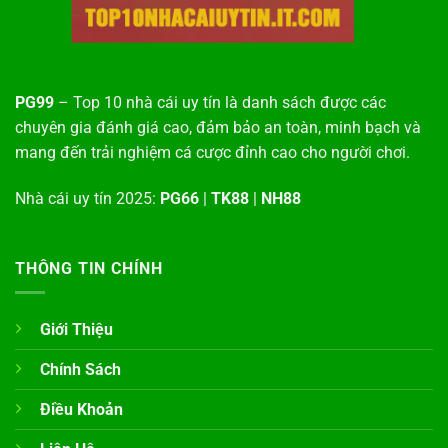
PG99
– Top 10 nhà cái uy tín là danh sách được các
chuyên gia đánh giá cao, đảm bảo an toàn, minh bạch và
mang đến trải nghiệm cá cược đỉnh cao cho người chơi.
Nhà cái uy tín 2025:
PG66
|
TK88
|
NH88
THÔNG TIN CHÍNH
Giới Thiệu
Chính Sách
Điều Khoản