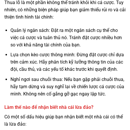
Thua lỗ là một phần không thể tránh khỏi khi cá cược. Tuy
nhiên, có những biện pháp giúp bạn giảm thiểu rủi ro và cải
thiện tình hình tài chính:
Quản lý ngân sách: Đặt ra một ngân sách cụ thể cho
việc cá cược và tuân thủ nó. Tránh đặt cược nhiều hơn
so với khả năng tài chính của bạn.
Lựa chọn kèo cược thông minh: Đừng đặt cược chỉ dựa
trên cảm xúc. Hãy phân tích kỹ lưỡng thông tin của các
đội, cầu thủ, và các yếu tố khác trước khi quyết định.
Nghỉ ngơi sau chuỗi thua: Nếu bạn gặp phải chuỗi thua,
hãy tạm dừng và suy nghĩ lại về chiến lược cá cược của
mình. Không nên cố gắng gỡ gạc ngay lập tức.
Làm thế nào để nhận biết nhà cái lừa đảo?
Có một số dấu hiệu giúp bạn nhận biết một nhà cái có thể
là lừa đảo: