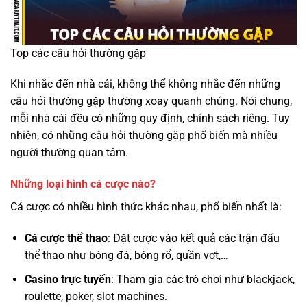
Top các câu hỏi thường gặp
Khi nhắc đến nhà cái, không thể không nhắc đến những
câu hỏi thường gặp thường xoay quanh chúng. Nói chung,
mỗi nhà cái đều có những quy định, chính sách riêng. Tuy
nhiên, có những câu hỏi thường gặp phổ biến mà nhiều
người thường quan tâm.
Những loại hình cá cược nào?
Cá cược có nhiều hình thức khác nhau, phổ biến nhất là:
Cá cược thể thao
: Đặt cược vào kết quả các trận đấu
thể thao như bóng đá, bóng rổ, quần vợt,…
Casino trực tuyến
: Tham gia các trò chơi như blackjack,
roulette, poker, slot machines.