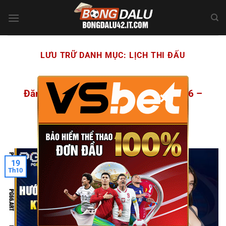
Chuyển
đến
nội
dung
LƯU TRỮ DANH MỤC:
LỊCH THI ĐẤU
LỊCH THI ĐẤU
×
×
Đăng Ký Pg66 – Đăng Ký Nhà Cái Pg66 –
Link Vào Trang Nhanh Mới Nhất
ĐÃ ĐĂNG TRÊN
19/10/2025
BỞI
BONGDALU42.IT.COM
19
Th10