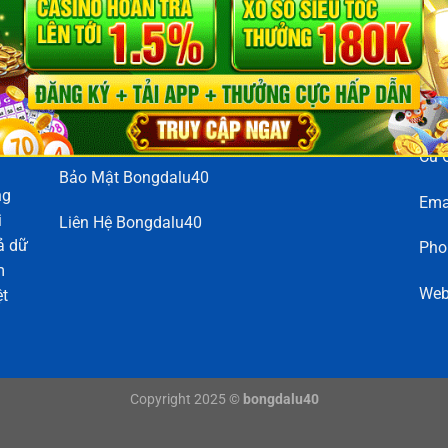
THÔNG TIN
LI
Giới Thiệu Bongdalu40
Tên
Điều Khoản Bongdalu40
Địa
Củ 
Bảo Mật Bongdalu40
ng
Ema
i
Liên Hệ Bongdalu40
ả dữ
Pho
m
Web
ệt
Copyright 2025 ©
bongdalu40