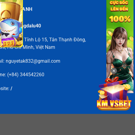
ÊN KẾT NHANH
 Trang:
Bongdalu40
 Chỉ: 362 Đ. Tỉnh Lộ 15, Tân Thạnh Đông,
Chi, Hồ Chí Minh, Việt Nam
il:
nguyetak832@gmail.com
✕
✕
ne: (+84) 344542260
site:
/