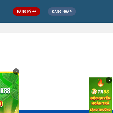
ĐĂNG KÝ ++
ĐĂNG NHẬP
×
×