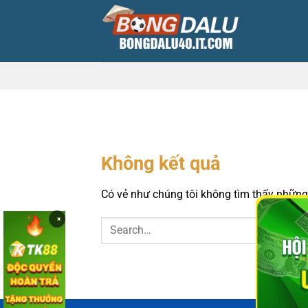
Chuyển
đến
nội
dung
Không kết quả
Có vẻ như chúng tôi không tìm thấy những g
×